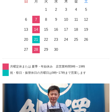
日
月
火
水
木
金
土
1
2
3
4
5
6
7
8
9
10
11
12
13
14
15
16
17
18
19
20
21
22
23
24
25
26
27
28
29
30
月曜定休または 夏季・年始休み 店営業時間9時～19時
祝・祭日・振替休日の月曜日は9時~17時まで営業します