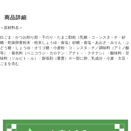
商品詳細
＜原材料名＞
白ごま・かつお削り節・干のり・たまご顴粒（乳糖・コ－ンスタ－チ・砂
糖・乾燥卵黄粉末・粉末しょうゆ・食塩）砂糖・食塩・あおさ・みりん・ぶ
どう糖・しょうゆ・オリゴ糖・小麦粉・コ－ンスタ－チ／調味料（アミノ酸
等）・着色料（ベニコウジ・カロテン・アナト－・クチナシ）・酸味料・甘
味料（ソルビト－ル）・膨張剤（重曹）※一部に卵、乳成分・小麦・大豆・
ごまを含む