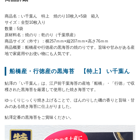
商品名：い千葉ん 特上 焼のり10枚入×5袋 箱入
サイズ：全型10枚入り
数量：5袋
原材料名：焼のり：乾のり（千葉県産）
商品サイズ（外寸）：横257ｍｍ×縦207ｍｍ×高さ76ｍｍ
商品概要：船橋産や行徳産の黒海苔の焼のりです。旨味や甘みがある産
地で家庭用やお使い物にも人気です。
船橋産・行徳産の黒海苔 【特上】 い千葉ん
鮎澤の「い千葉ん」は、江戸前千葉海苔の産地「船橋」・「行徳」で収
穫された黒海苔を厳選して使用した焼き海苔です。
ゆっくりじっくり焼き上げることで、ほんのりした磯の香りと旨味・甘
みのある焼き海苔に仕上がりました。
鮎澤定番の黒海苔をご賞味ください。