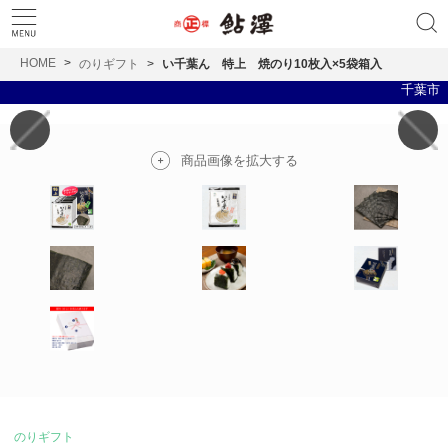
HOME
のりギフト
い千葉ん 特上 焼のり10枚入×5袋箱入
千葉市 食の
商品画像を拡大する
のりギフト