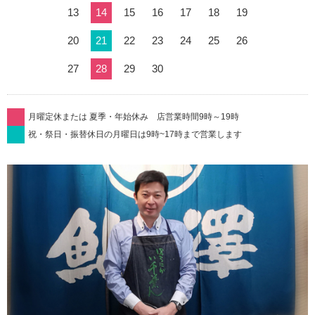
13
14
15
16
17
18
19
20
21
22
23
24
25
26
27
28
29
30
月曜定休または 夏季・年始休み 店営業時間9時～19時
祝・祭日・振替休日の月曜日は9時~17時まで営業します