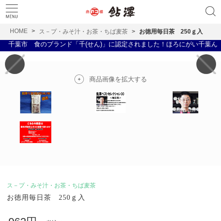
HOME
ス－プ・みそ汁・お茶・ちば麦茶
お徳用毎日茶 250ｇ入
千葉市 食のブランド「千(せん)」に認定されました！ほろにがい千葉ん 全
商品画像を拡大する
ス－プ・みそ汁・お茶・ちば麦茶
お徳用毎日茶 250ｇ入