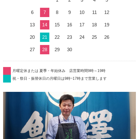
6
7
8
9
10
11
12
13
14
15
16
17
18
19
20
21
22
23
24
25
26
27
28
29
30
月曜定休または 夏季・年始休み 店営業時間9時～19時
祝・祭日・振替休日の月曜日は9時~17時まで営業します